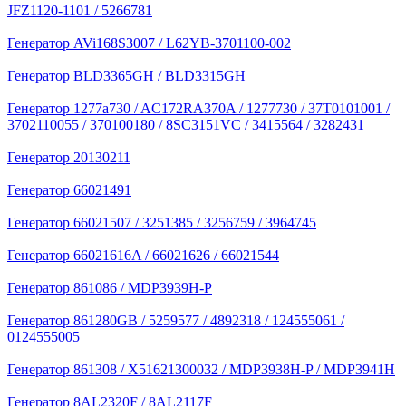
JFZ1120-1101 / 5266781
Генератор AVi168S3007 / L62YB-3701100-002
Генератор BLD3365GH / BLD3315GH
Генератор 1277a730 / AC172RA370A / 1277730 / 37T0101001 /
3702110055 / 370100180 / 8SC3151VC / 3415564 / 3282431
Генератор 20130211
Генератор 66021491
Генератор 66021507 / 3251385 / 3256759 / 3964745
Генератор 66021616A / 66021626 / 66021544
Генератор 861086 / MDP3939H-P
Генератор 861280GB / 5259577 / 4892318 / 124555061 /
0124555005
Генератор 861308 / X51621300032 / MDP3938H-P / MDP3941H
Генератор 8AL2320F / 8AL2117F