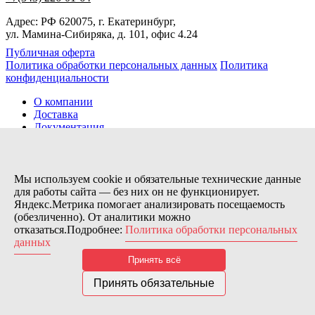
Адрес: РФ 620075, г. Екатеринбург,
ул. Мамина-Сибиряка, д. 101, офис 4.24
Публичная оферта
Политика обработки персональных данных
Политика
конфиденциальности
О компании
Доставка
Документация
Новости
Помощь
Контакты
Мы используем cookie и обязательные технические данные
для работы сайта — без них он не функционирует.
Яндекс.Метрика помогает анализировать посещаемость
Заказов сегодня / Всего
(обезличенно). От аналитики можно
56
отказаться.Подробнее:
Политика обработки персональных
11115
данных
Нас можно найти тут:
Принять всё
© 2026 Motor Components. Все права защищены
Дизайн и разработка сайта
Nice’
N
’Easy
Принять обязательные
В связи с возникшими затруднениями с поставками из-за
рубежа и нестабильностью курса, цена товара может быть
скорректирована после заказа. Надеемся на Ваше понимание.