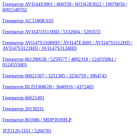
Генератор AVI144S3001 / 860559 / 6033GB3022 / 19070056 /
0091549702
Генератор AC3180RA05
Генератор AVI147J3113HD / 5332604 / 5283555
Генератор AVi147S3108HD / AVI147E3005 / AVI147S3112HD /
AVI147S3123HD / AVI147S3124HD
Генератор 861280GB / 5259577 / 4892318 / 124555061 /
0124555005
Генератор 66021507 / 3251385 / 3256759 / 3964745
Генератор BLD3368GH / 3646916 / 4372403
Генератор 66021491
Генератор 20130211
Генератор 861086 / MDP3939H-P
JFZ1120-1101 / 5266781