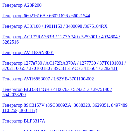
Генератор A28P200
Генератор 66021616A / 66021626 / 66021544
Генератор A33J100 / 19011153 / 3400698 /3675104RX
Генератор AC172RA363B / 1277A740 / 5253001 / 4934604 /
3282516
Генератор AVI168SN3001
Генератор 1277a730 / AC172RA370A / 1277730 / 37T0101001 /
3702110055 / 370100180 / 8SC3151VC / 3415564 / 3282431
Генератор AVi168S3007 / L62YB-3701100-002
Генератор BLD3314GH / 4100763 / 5293213 / 3975140 /
5542028200
Генератор 8SC3157V (8SC3009ZA, 3088320, 3629351, 8497489,
110-258, 3001117)
Генератор BLP3317A