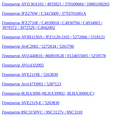
Генератор AVI136A101 / 4935821 / 370100684 / 10001100265
Генератор JFZ276W / C3415609 / 37T6701001A
Генератор JFZ2710F / C4939018 / C4930794 / C4934903 /
3979372 / 3972529 / C4942002
Генератор AVIH1150A / JFZ1120-1102 / 5272666 / 5318121
Генератор AviC2002 / 5272634 / 5263796
Генератор AVi1440810 / 860810GB / 0124655005 / 5259578
Генератор AVi143J2002
Генератор AVE2119E / 5263830
Генератор Avi147J3001 / 5287123
Генератор 8LHA3096 (8LHA3096U, 8LHA3096UC)
Генератор AVE2119-E / 5263830
Генератор 8SC3150VC / 8SC3127v / 8SC3110