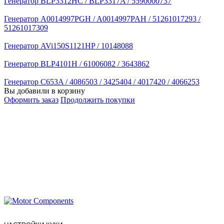
Генератор BLP3312HC / BLP3317A / 5590000737
Генератор A0014997PGH / A0014997PAH / 51261017293 /
51261017309
Генератор AVi150S1121HP / 10148088
Генератор BLP4101H / 61006082 / 3643862
Генератор C653A / 4086503 / 3425404 / 4017420 / 4066253
Вы добавили в корзину
Оформить заказ
Продолжить покупки