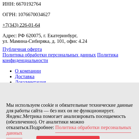
ИНН: 6670192764
ОГРН: 1076670034627
+7(343) 226-01-64
Адрес: РФ 620075, г. Екатеринбург,
ул. Мамина-Сибиряка, д. 101, офис 4.24
Публичная оферта
Политика обработки персональных данных
Политика
конфиденциальности
О компании
Доставка
Документация
Новости
Помощь
Контакты
Мы используем cookie и обязательные технические данные
для работы сайта — без них он не функционирует.
Яндекс.Метрика помогает анализировать посещаемость
Заказов сегодня / Всего
(обезличенно). От аналитики можно
77
отказаться.Подробнее:
Политика обработки персональных
11115
данных
Нас можно найти тут: