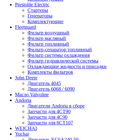
Prestolite Electric
Стартеры
Генераторы
Комплектующие
Fleetguard
Фильтр воздушный
Фильтр масляный
Фильтр топливный
Фильтр-сепаратор топливный
Фильтр системы охлаждения
Фильтр гидравлической системы
Охлаждающие жидкости и присадки
Комплекты фильтров
John Deere
Двигатель 4045
Двигатель 6068 / 6090
Масло Valvoline
Andoria
Двигатели Andoria в сборе
Запчасти для 4CT90
Запчасти для 4С90
Запчасти для 6CT107
WEICHAI
Yuchai
Двигатель YC6A240-50