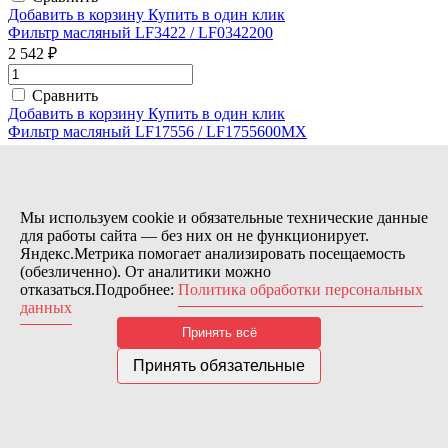
Добавить в корзину
Купить в один клик
Фильтр масляный LF3422 / LF0342200
2 542 ₽
Сравнить
Добавить в корзину
Купить в один клик
Фильтр масляный LF17556 / LF1755600MX
2 562 ₽
Сравнить
Добавить в корзину
Купить в один клик
Мы используем cookie и обязательные технические данные
1
2
След.
для работы сайта — без них он не функционирует.
Вы добавили в корзину
Яндекс.Метрика помогает анализировать посещаемость
Оформить заказ
Продолжить покупки
(обезличенно). От аналитики можно
отказаться.Подробнее:
Политика обработки персональных
данных
Принять всё
Принять обязательные