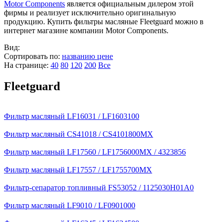
Motor Components
является официальным дилером этой
фирмы и реализует исключительно оригинальную
продукцию. Купить фильтры масляные Fleetguard можно в
интернет магазине компании Motor Components.
Вид:
Сортировать по:
названию
цене
На странице:
40
80
120
200
Все
Fleetguard
Фильтр масляный LF16031 / LF1603100
Фильтр масляный CS41018 / CS4101800MX
Фильтр масляный LF17560 / LF1756000MX / 4323856
Фильтр масляный LF17557 / LF1755700MX
Фильтр-сепаратор топливный FS53052 / 1125030H01A0
Фильтр масляный LF9010 / LF0901000