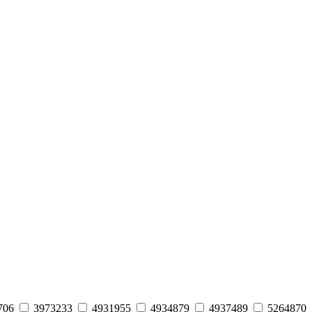
706
3973233
4931955
4934879
4937489
5264870