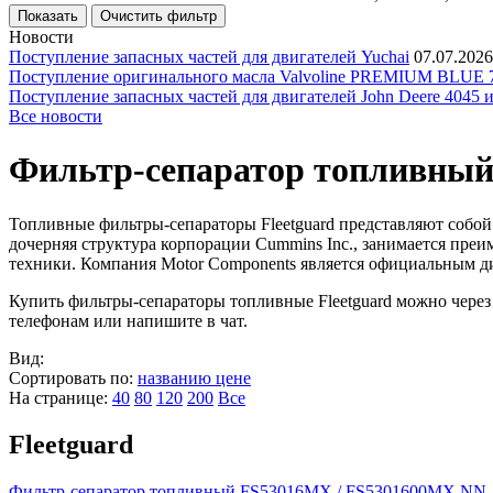
Новости
Поступление запасных частей для двигателей Yuchai
07.07.2026
Поступление оригинального масла Valvoline PREMIUM BLU
Поступление запасных частей для двигателей John Deere 4045 
Все новости
Фильтр-сепаратор топливны
Топливные фильтры-сепараторы Fleetguard представляют собой
дочерняя структура корпорации Cummins Inc., занимается пре
техники. Компания Motor Components является официальным ди
Купить фильтры-сепараторы топливные Fleetguard можно чере
телефонам или напишите в чат.
Вид:
Сортировать по:
названию
цене
На странице:
40
80
120
200
Все
Fleetguard
Фильтр-сепаратор топливный FS53016MX / FS5301600MX NN