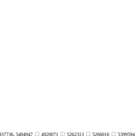
937736, 5404947
4920071
5262313
5266016
5399594