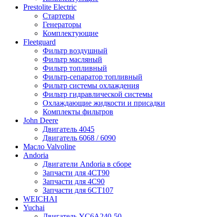
Prestolite Electric
Стартеры
Генераторы
Комплектующие
Fleetguard
Фильтр воздушный
Фильтр масляный
Фильтр топливный
Фильтр-сепаратор топливный
Фильтр системы охлаждения
Фильтр гидравлической системы
Охлаждающие жидкости и присадки
Комплекты фильтров
John Deere
Двигатель 4045
Двигатель 6068 / 6090
Масло Valvoline
Andoria
Двигатели Andoria в сборе
Запчасти для 4CT90
Запчасти для 4С90
Запчасти для 6CT107
WEICHAI
Yuchai
Двигатель YC6A240-50