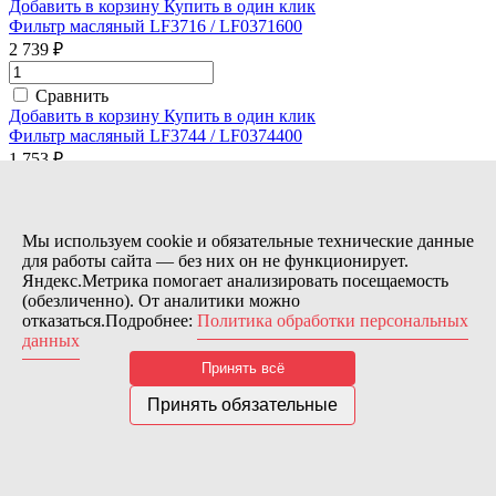
Добавить в корзину
Купить в один клик
Фильтр масляный LF3716 / LF0371600
2 739 ₽
Сравнить
Добавить в корзину
Купить в один клик
Фильтр масляный LF3744 / LF0374400
1 753 ₽
Сравнить
Добавить в корзину
Купить в один клик
Мы используем cookie и обязательные технические данные
Фильтр масляный LF3746 / LF0374600
для работы сайта — без них он не функционирует.
2 172 ₽
Яндекс.Метрика помогает анализировать посещаемость
(обезличенно). От аналитики можно
Сравнить
отказаться.Подробнее:
Политика обработки персональных
Добавить в корзину
Купить в один клик
данных
Фильтр масляный LF3749 / LF0374900
Принять всё
2 709 ₽
Принять обязательные
Сравнить
Добавить в корзину
Купить в один клик
Фильтр масляный LF3766
1 231 ₽