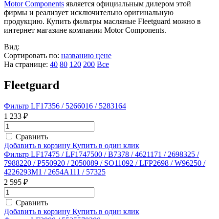
Motor Components
является официальным дилером этой
фирмы и реализует исключительно оригинальную
продукцию. Купить фильтры масляные Fleetguard можно в
интернет магазине компании Motor Components.
Вид:
Сортировать по:
названию
цене
На странице:
40
80
120
200
Все
Fleetguard
Фильтр LF17356 / 5266016 / 5283164
1 233 ₽
Сравнить
Добавить в корзину
Купить в один клик
Фильтр LF17475 / LF1747500 / B7378 / 4621171 / 2698325 /
7988220 / P550920 / 2050089 / SO11092 / LFP2698 / W96250 /
4226293M1 / 2654A111 / 57325
2 595 ₽
Сравнить
Добавить в корзину
Купить в один клик