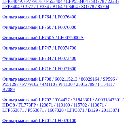
LFP3404A / P779178 / P553404 / LFP553404 / SO778 / 2223 /
LFP3404 / C977 / LF334 / B164 / P3404 / SO778 / 85704
Фильтр масляный LF764 / LF0076400
Фильтр масляный LF760 / LF0076000
Фильтр масляный LF750A / LF0075000 A
Фильтр масляный LF747 / LF0074700
Фильтр масляный LF734 / LF0073400
Фильтр масляный LF716 / LF0071600
Фильтр масляный LF708 / 6002115213 / 86029164 / SP596 /
P551297 / P779162 / 4M110 / PF1130 / 25012789 / FT5411 /
B7089
Фильтр масляный LF702 / 9Y4477 / 31843301 / A0031843301 /
HDO8 / FL773FP / 123871 / 119100 / 115702 / 113871 /
LFP553871 / P553871 / 1607320 / LFP3871 / B129 / 20113871
Фильтр масляный LF701 / LF0070100