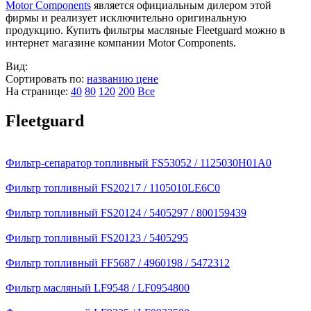
Motor Components
является официальным дилером этой
фирмы и реализует исключительно оригинальную
продукцию. Купить фильтры масляные Fleetguard можно в
интернет магазине компании Motor Components.
Вид:
Сортировать по:
названию
цене
На странице:
40
80
120
200
Все
Fleetguard
Фильтр-сепаратор топливный FS53052 / 1125030H01A0
Фильтр топливный FS20217 / 1105010LE6C0
Фильтр топливный FS20124 / 5405297 / 800159439
Фильтр топливный FS20123 / 5405295
Фильтр топливный FF5687 / 4960198 / 5472312
Фильтр масляный LF9548 / LF0954800