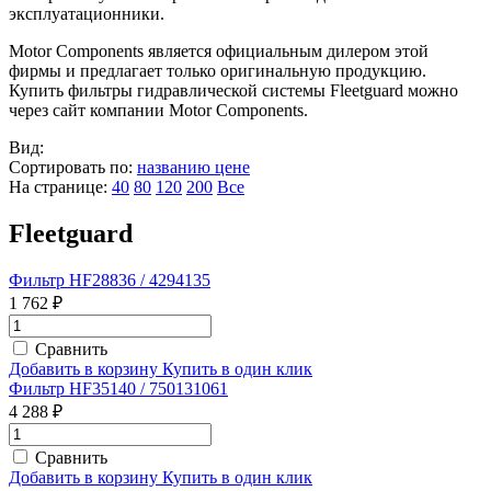
эксплуатационники.
Motor Components является официальным дилером этой
фирмы и предлагает только оригинальную продукцию.
Купить фильтры гидравлической системы Fleetguard можно
через сайт компании Motor Components.
Вид:
Сортировать по:
названию
цене
На странице:
40
80
120
200
Все
Fleetguard
Фильтр HF28836 / 4294135
1 762 ₽
Сравнить
Добавить в корзину
Купить в один клик
Фильтр HF35140 / 750131061
4 288 ₽
Сравнить
Добавить в корзину
Купить в один клик