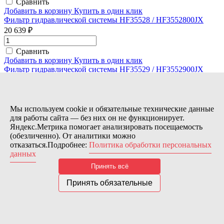
Сравнить
Добавить в корзину
Купить в один клик
Фильтр гидравлической системы HF35528 / HF3552800JX
20 639 ₽
Сравнить
Добавить в корзину
Купить в один клик
Фильтр гидравлической системы HF35529 / HF3552900JX
10 128 ₽
Сравнить
Мы используем cookie и обязательные технические данные
Добавить в корзину
Купить в один клик
для работы сайта — без них он не функционирует.
Фильтр гидравлической системы HF35552 / HF3555200JX
Яндекс.Метрика помогает анализировать посещаемость
20 980 ₽
(обезличенно). От аналитики можно
отказаться.Подробнее:
Политика обработки персональных
Сравнить
данных
Добавить в корзину
Купить в один клик
Принять всё
Фильтр гидравлической системы HF6011 / HF0601100
1 463 ₽
Принять обязательные
Сравнить
Добавить в корзину
Купить в один клик
Фильтр гидравлической системы HF6056 / HF0605600