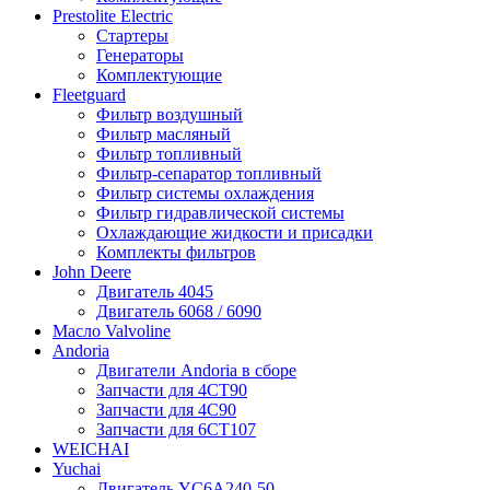
Prestolite Electric
Стартеры
Генераторы
Комплектующие
Fleetguard
Фильтр воздушный
Фильтр масляный
Фильтр топливный
Фильтр-сепаратор топливный
Фильтр системы охлаждения
Фильтр гидравлической системы
Охлаждающие жидкости и присадки
Комплекты фильтров
John Deere
Двигатель 4045
Двигатель 6068 / 6090
Масло Valvoline
Andoria
Двигатели Andoria в сборе
Запчасти для 4CT90
Запчасти для 4С90
Запчасти для 6CT107
WEICHAI
Yuchai
Двигатель YC6A240-50