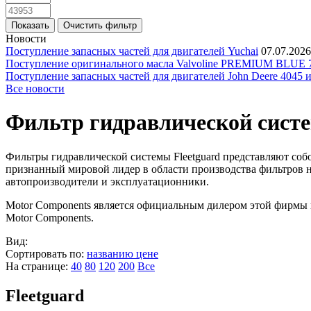
Новости
Поступление запасных частей для двигателей Yuchai
07.07.2026
Поступление оригинального масла Valvoline PREMIUM BLU
Поступление запасных частей для двигателей John Deere 4045 
Все новости
Фильтр гидравлической сист
Фильтры гидравлической системы Fleetguard представляют собо
признанный мировой лидер в области производства фильтров н
автопроизводители и эксплуатационники.
Motor Components является официальным дилером этой фирмы 
Motor Components.
Вид:
Сортировать по:
названию
цене
На странице:
40
80
120
200
Все
Fleetguard