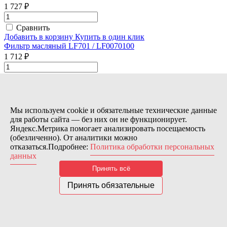
1 727 ₽
Сравнить
Добавить в корзину
Купить в один клик
Фильтр масляный LF701 / LF0070100
1 712 ₽
Сравнить
Добавить в корзину
Купить в один клик
Фильтр масляный LF3776 / LF0377600
1 709 ₽
Мы используем cookie и обязательные технические данные
для работы сайта — без них он не функционирует.
Сравнить
Яндекс.Метрика помогает анализировать посещаемость
Добавить в корзину
Купить в один клик
(обезличенно). От аналитики можно
Фильтр масляный LF3703 / LF0370300
отказаться.Подробнее:
Политика обработки персональных
данных
1 684 ₽
Принять всё
Сравнить
Принять обязательные
Добавить в корзину
Купить в один клик
Фильтр масляный LF3659 / LF0365900
1 650 ₽